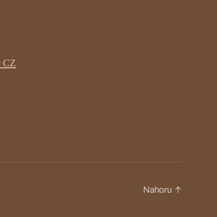
r CZ
Nahoru
↑