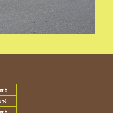
daně
daně
daně