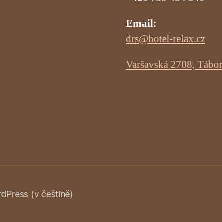
Email:
drs@hotel-relax.cz
Varšavská 2708, Tábo
Press (v češtině)