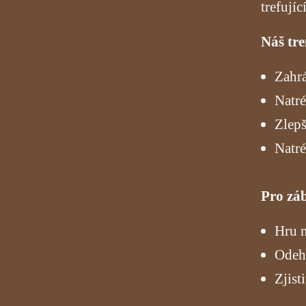
trefujíc
Náš tr
Zahrá
Natré
Zlepš
Natré
Pro zá
Hru n
Odehr
Zjist