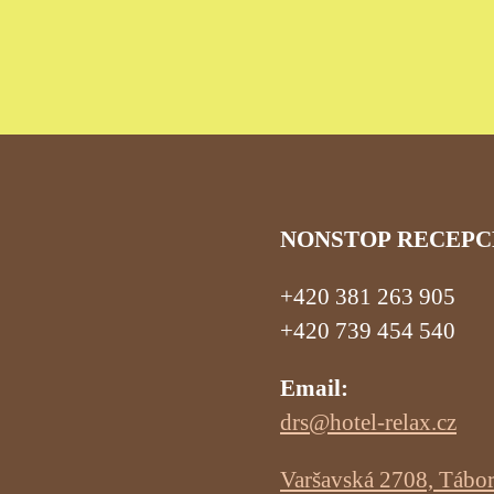
NONSTOP RECEPC
+420 381 263 905
+420 739 454 540
Email:
drs@hotel-relax.cz
Varšavská 2708, Tábo