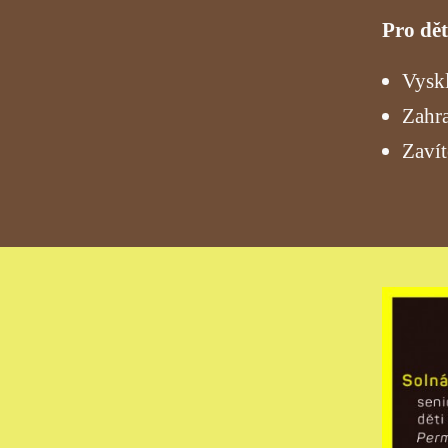
Pro dět
Vyskl
Zahra
Zavít