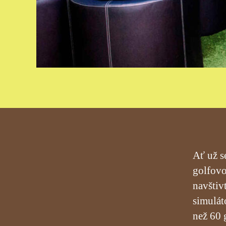
Ať už s
golfovo
navštiv
simulát
než 60 