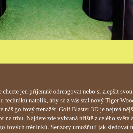
e chcete jen příjemně odreagovat nebo si zlepšit svou
u techniku natolik, aby se z vás stal nový Tiger Woo
te náš golfový trenažér. Golf Blaster 3D je nejreálnějš
or na trhu. Najdete zde vybraná hřiště z celého světa 
golfových tréninků. Senzory umožňují jak sledovat 