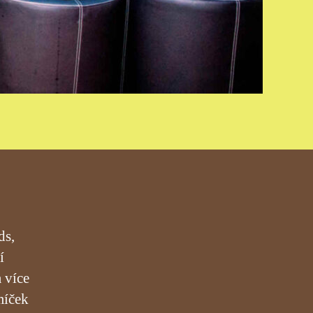
ds,
í
a více
míček