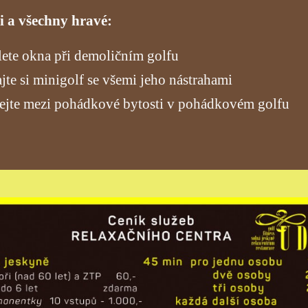
i a všechny hravé:
ete okna při demoličním golfu
jte si minigolf se všemi jeho nástrahami
ejte mezi pohádkové bytosti v pohádkovém golfu