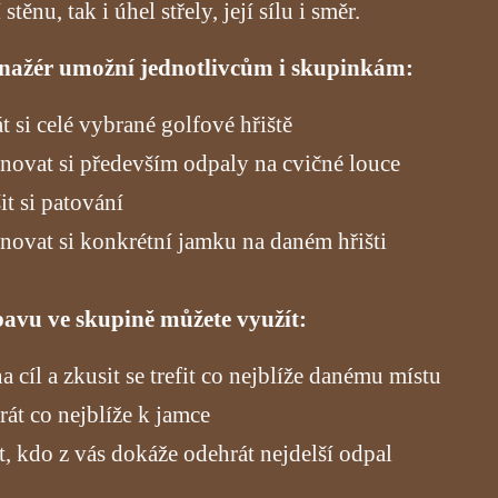
í stěnu, tak i úhel střely, její sílu i směr.
enažér umožní jednotlivcům i skupinkám:
t si celé vybrané golfové hřiště
novat si především odpaly na cvičné louce
it si patování
novat si konkrétní jamku na daném hřišti
bavu ve skupině můžete využít:
a cíl a zkusit se trefit co nejblíže danému místu
át co nejblíže k jamce
it, kdo z vás dokáže odehrát nejdelší odpal