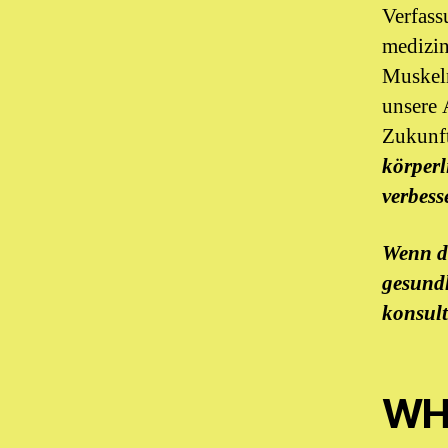
Verfass
medizin
Muskeln
unsere 
Zukunft
körperl
verbess
Wenn da
gesundh
konsult
WH