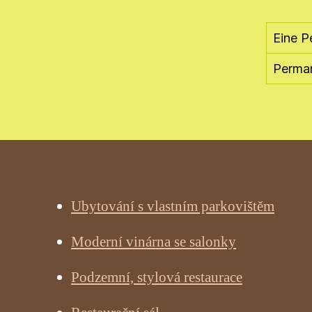
Eine P
Perman
Ubytování s vlastním parkovištěm
Moderní vinárna se salonky
Podzemní, stylová restaurace