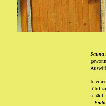
Sauna
gewonne
Auswirk
In eine
führt z
schädli
–
Endo