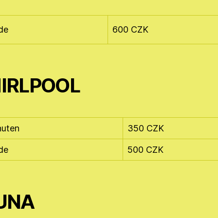
de
600 CZK
IRLPOOL
nuten
350 CZK
de
500 CZK
UNA