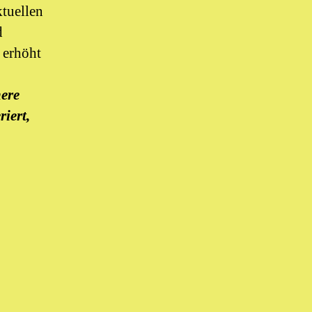
ktuellen
d
 erhöht
ere
riert,