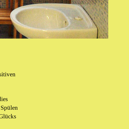
sitiven
dies
 Spülen
 Glücks