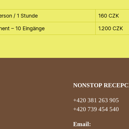
erson / 1 Stunde
160 CZK
ent – 10 Eingänge
1.200 CZK
NONSTOP RECEPC
+420 381 263 905
+420 739 454 540
Email: